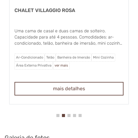
CHALET VILLAGGIO ROSA
Uma cama de casal e duas camas de solteiro.
Capacidade para até 4 pessoas. Comodidades: ar-
condicionado, telão, banheira de imersão, mini cozinha
equipada, área externa privativa, Wi-Fi, lareira, frigobar,
máquina de café expresso e forninho elétrico.
Ar-Condicionado
Telão
Banheira de Imersão
Mini Cozinha
Área Externa Privativa
ver mais
mais detalhes
Galeria de fotos