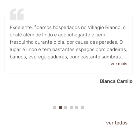
Excelente, ficamos hospedados no Villagio Bianco, o
chalé além de lindo e aconchegante é bem
fresquinho durante o dia, por causa das paredes. O
lugar é lindo e tem bastantes espaços com cadeiras,
bancos, espreguiçadeiras, com bastante sombras
de árvores e a noite com boa iluminação. E a
ver mais
comida.. nem se fala! É o ponto alto de toda a
experiência! Quando meu noivo me disse q iria ter
Bianca Camilo
alimentação inclusa, achei q seria igual a um buffet
de hotel, mas aí me deparei com uma recepção de
restaurante estrelado, com pratos de alta
gastronomia, separados por entrada, prato principal
e sobremesa, e tbm uma breve introdução sobre a
história de cada prato ou ingrediente usado, em um
ver todos
ambiente intimista e com tratamento exclusivo, me