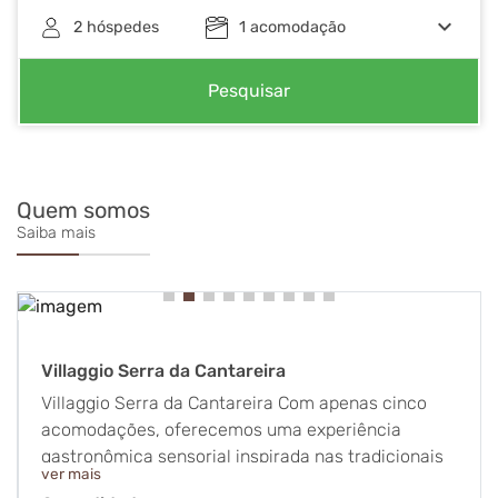
keyboard_arrow_down
2
hóspedes
1
acomodação
Pesquisar
Quem somos
Saiba mais
Villaggio Serra da Cantareira
Villaggio Serra da Cantareira Com apenas cinco
acomodações, oferecemos uma experiência
gastronômica sensorial inspirada nas tradicionais
ver mais
locandas italianas. Como em uma vila italiana, o