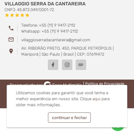
VILLAGGIO SERRA DA CANTAREIRA
CNPJ: 45.872.049/0001-72
star
star
star
star
star
Telefone: +55 (11) 9 9417-2112
phone
Whatsapp: +55 (11) 9 9417-2112
mail_outline
villaggioserradacantareira@gmail.com
AV. RIBEIRÃO PRETO, 450, PARQUE PETRÓPOLIS |
location_on
Mairiporã | São Paulo | Brasil | CEP: 07619472
|
Política de Privacidade
Desenvolvido por
Foco Multimídia
Utilizamos cookies para garantir que você tenha a
melhor experiência em nosso site.
Clique
aqui
para
obter mais informações.
continuar e fechar