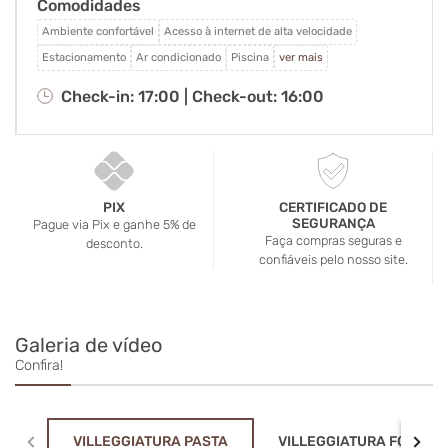
Comodidades
café da manhã, o almoço e o jantar são preparados
na hora, de forma artesanal, com ingredientes
Ambiente confortável
Acesso à internet de alta velocidade
cuidadosamente selecionados e respeito ao tempo
Estacionamento
Ar condicionado
Piscina
ver mais
de cada receita. Tudo já incluido na diaria!
Check-in: 17:00 |
Check-out: 16:00
PIX
CERTIFICADO DE
SEGURANÇA
Pague via Pix e ganhe 5% de
Faça compras seguras e
desconto.
confiáveis pelo nosso site.
Galeria de vídeo
Confira!
VILLEGGIATURA PASTA
VILLEGGIATURA FONDUE