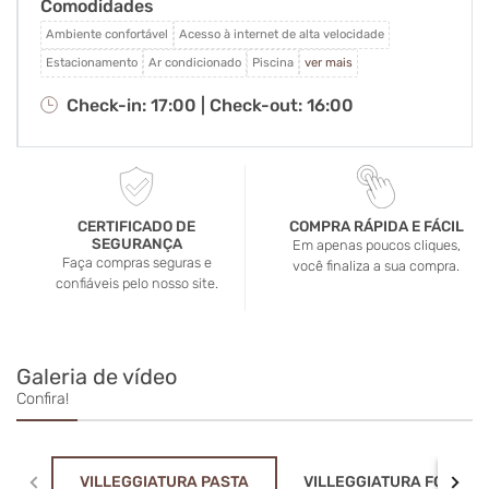
Comodidades
café da manhã, o almoço e o jantar são preparados
na hora, de forma artesanal, com ingredientes
Ambiente confortável
Acesso à internet de alta velocidade
cuidadosamente selecionados e respeito ao tempo
Estacionamento
Ar condicionado
Piscina
ver mais
de cada receita. Tudo já incluido na diaria!
Check-in: 17:00 |
Check-out: 16:00
CERTIFICADO DE
COMPRA RÁPIDA E FÁCIL
SEGURANÇA
Em apenas poucos cliques,
Faça compras seguras e
você finaliza a sua compra.
confiáveis pelo nosso site.
Galeria de vídeo
Confira!
VILLEGGIATURA PASTA
VILLEGGIATURA FONDUE