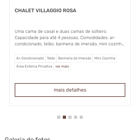
CHALET VILLAGGIO ROSA
Uma cama de casal e duas camas de solteiro.
Capacidade para até 4 pessoas. Comodidades: ar-
condicionado, telão, banheira de imersão, mini cozinha
equipada, área externa privativa, Wi-Fi, lareira, frigobar,
máquina de café expresso e forninho elétrico.
Ar-Condicionado
Telão
Banheira de Imersão
Mini Cozinha
Área Externa Privativa
ver mais
mais detalhes
Galeria de fotos