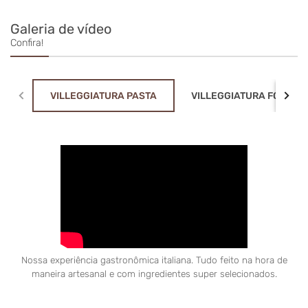
vontade para curtir o silêncio da serra ou bater um
papo descontraído. E, como toque especial, o chef
Galeria de vídeo
até nos emprestou escovas de dente quando
Confira!
percebemos que tínhamos esquecido as nossas!
Com certeza voltaremos em breve!
VILLEGGIATURA PASTA
VILLEGGIATURA FONDUE
Nossa experiência gastronômica italiana. Tudo feito na hora de
maneira artesanal e com ingredientes super selecionados.