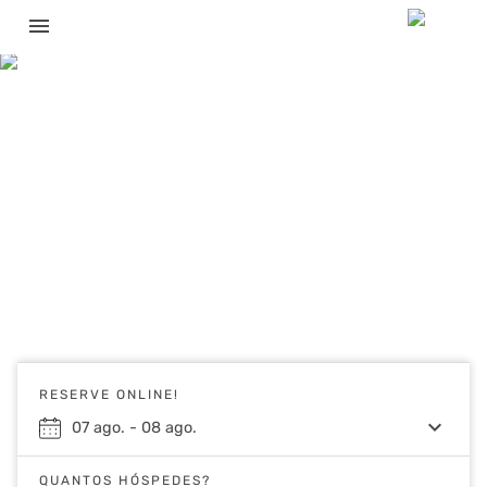
menu
RESERVE ONLINE!
keyboard_arrow_down
07
ago.
-
08
ago.
QUANTOS HÓSPEDES?