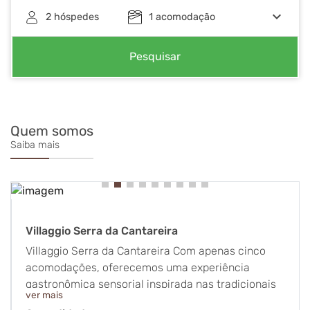
keyboard_arrow_down
2
hóspedes
1
acomodação
Pesquisar
Quem somos
Saiba mais
Villaggio Serra da Cantareira
Villaggio Serra da Cantareira Com apenas cinco
acomodações, oferecemos uma experiência
gastronômica sensorial inspirada nas tradicionais
ver mais
locandas italianas. Como em uma vila italiana, o