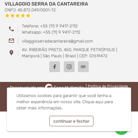
VILLAGGIO SERRA DA CANTAREIRA
CNPJ: 45.872.049/0001-72
star
star
star
star
star
Telefone: +55 (11) 9 9417-2112
phone
Whatsapp: +55 (11) 9 9417-2112
mail_outline
villaggioserradacantareira@gmail.com
AV. RIBEIRÃO PRETO, 450, PARQUE PETRÓPOLIS |
location_on
Mairiporã | São Paulo | Brasil | CEP: 07619472
|
Política de Privacidade
Desenvolvido por
Foco Multimídia
Utilizamos cookies para garantir que você tenha a
melhor experiência em nosso site.
Clique
aqui
para
obter mais informações.
continuar e fechar