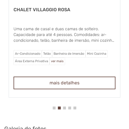
CHALET VILLAGGIO ROSA
Uma cama de casal e duas camas de solteiro.
Capacidade para até 4 pessoas. Comodidades: ar-
condicionado, telão, banheira de imersão, mini cozinha
equipada, área externa privativa, Wi-Fi, lareira, frigobar,
máquina de café expresso e forninho elétrico.
Ar-Condicionado
Telão
Banheira de Imersão
Mini Cozinha
Área Externa Privativa
ver mais
mais detalhes
Galeria de fotos