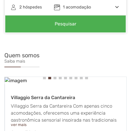
keyboard_arrow_down
2
hóspedes
1
acomodação
Pesquisar
Quem somos
Saiba mais
Villaggio Serra da Cantareira
Villaggio Serra da Cantareira Com apenas cinco
acomodações, oferecemos uma experiência
gastronômica sensorial inspirada nas tradicionais
ver mais
locandas italianas. Como em uma vila italiana, o