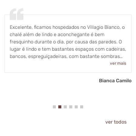
Excelente, ficamos hospedados no Villagio Bianco, o
chalé além de lindo e aconchegante é bem
fresquinho durante o dia, por causa das paredes. O
lugar é lindo e tem bastantes espaços com cadeiras,
bancos, espreguiçadeiras, com bastante sombras
de árvores e a noite com boa iluminação. E a
ver mais
comida.. nem se fala! É o ponto alto de toda a
experiência! Quando meu noivo me disse q iria ter
Bianca Camilo
alimentação inclusa, achei q seria igual a um buffet
de hotel, mas aí me deparei com uma recepção de
restaurante estrelado, com pratos de alta
gastronomia, separados por entrada, prato principal
e sobremesa, e tbm uma breve introdução sobre a
história de cada prato ou ingrediente usado, em um
ver todos
ambiente intimista e com tratamento exclusivo, me