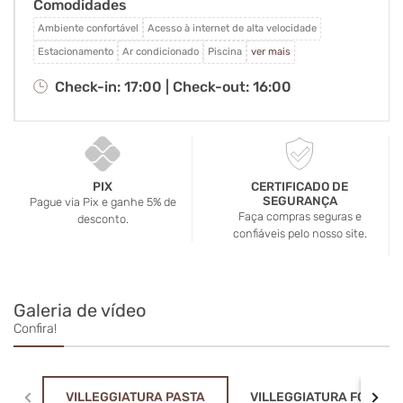
Comodidades
café da manhã, o almoço e o jantar são preparados
na hora, de forma artesanal, com ingredientes
Ambiente confortável
Acesso à internet de alta velocidade
cuidadosamente selecionados e respeito ao tempo
Estacionamento
Ar condicionado
Piscina
ver mais
de cada receita. Tudo já incluido na diaria!
Check-in: 17:00 |
Check-out: 16:00
PIX
CERTIFICADO DE
SEGURANÇA
Pague via Pix e ganhe 5% de
Faça compras seguras e
desconto.
confiáveis pelo nosso site.
Galeria de vídeo
Confira!
VILLEGGIATURA PASTA
VILLEGGIATURA FONDUE