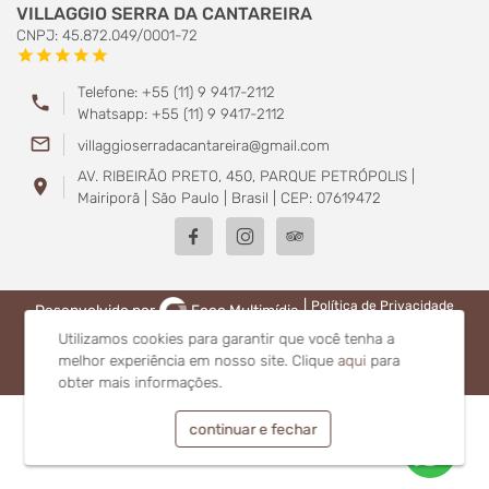
VILLAGGIO SERRA DA CANTAREIRA
CNPJ: 45.872.049/0001-72
star
star
star
star
star
Telefone: +55 (11) 9 9417-2112
phone
Whatsapp: +55 (11) 9 9417-2112
mail_outline
villaggioserradacantareira@gmail.com
AV. RIBEIRÃO PRETO, 450, PARQUE PETRÓPOLIS |
location_on
Mairiporã | São Paulo | Brasil | CEP: 07619472
|
Política de Privacidade
Desenvolvido por
Foco Multimídia
Utilizamos cookies para garantir que você tenha a
melhor experiência em nosso site.
Clique
aqui
para
obter mais informações.
continuar e fechar